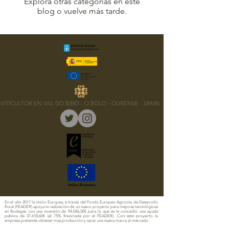
Explora otras categorías en este
blog o vuelve más tarde.
VITICULTOR EN VAL DO BIBEI - O BOLO - OURENSE - SPAIN
En el año 2017 la Unión Europea, a través del Fondo Europeo Agrícola de Desarrollo
Rural (FEADER) apoya la realización de un nuevo proyecto para mejoras tecnológicas
en Bodegas con una inversión de 94.046,50€ para la que se le concedió una ayuda
pública de 37.618,60€ (el 75% financiada por el FEADER). Con este proyecto la
empresa pretende obtener mas producción y sacar una nueva marca al mercado.